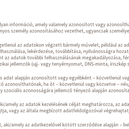
:
lyan információ, amely valamely azonosított vagy azonosíth
onyos személy azonosításához vezethet, ugyancsak személy
ggetlenül az adatokon végzett bármely művelet, például az ad
elhasználása, lekérdezése, továbbítása, nyilvánosságra hoza
nt az adatok további felhasználásának megakadályozása, fény
ikai jellemzők (ujj- vagy tenyérnyomat, DNS-minta, íriszkép 
 adat alapján azonosított vagy egyébként – közvetlenül va
 azonosíthatónak, ha őt – közvetlenül vagy közvetve – név, az
vagy szociális azonosságára jellemző tényező alapján azonosíta
aki/amely az adatok kezelésének célját meghatározza, az ada
a, vagy az általa megbízott adatfeldolgozóval végrehajtat
t, aki/amely az adatkezelővel kötött szerződése alapján – be