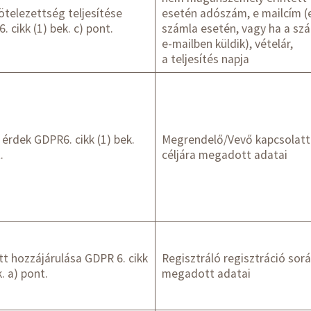
ötelezettség teljesítése
esetén adószám, e mailcím (
. cikk (1) bek. c) pont.
számla esetén, vagy ha a sz
e-mailben küldik), vételár,
a teljesítés napja
érdek GDPR6. cikk (1) bek.
Megrendelő/Vevő kapcsolatt
.
céljára megadott adatai
tt hozzájárulása GDPR 6. cikk
Regisztráló regisztráció sor
k. a) pont.
megadott adatai