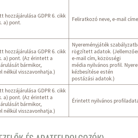
tt hozzájárulása GDPR 6. cikk
Feliratkozó neve, e-mail cím
k. a) pont.
Nyereményjáték szabályzatb
tt hozzájárulása GDPR 6. cikk
rögzített adatok. (Jellemzőe
k. a) pont. (Az érintett a
e-mail cím, közösségi
árulását bármikor,
média nyilvános profil. Nye
el nélkül visszavonhatja.)
kézbesítése estén
postázási adatok.)
tt hozzájárulása GDPR 6. cikk
k. a) pont. (Az érintett a
Érintett nyilvános profiladat
árulását bármikor,
el nélkül visszavonhatja.)