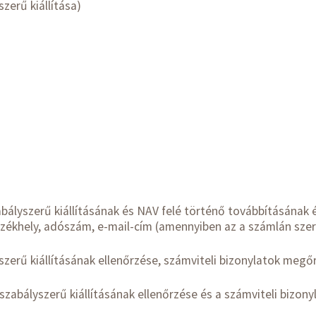
erű kiállítása)
l
ályszerű kiállításának és NAV felé történő továbbításának é
székhely, adószám, e-mail-cím (amennyiben az a számlán sze
ű kiállításának ellenőrzése, számviteli bizonylatok megőrz
zabályszerű kiállításának ellenőrzése és a számviteli bizon