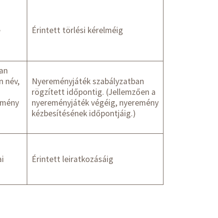
e
Érintett törlési kérelméig
an
n név,
Nyereményjáték szabályzatban
rögzített időpontig. (Jellemzően a
remény
nyereményjáték végéig, nyeremény
kézbesítésének időpontjáig.)
ai
Érintett leiratkozásáig