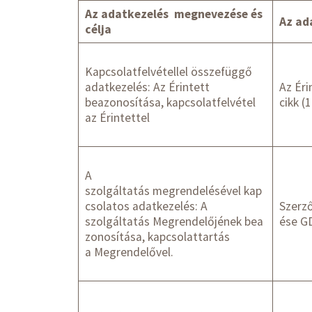
Az adatkezelés
megnevezése és
Az ad
célja
Kapcsolatfelvétellel összefüggő
adatkezelés: Az Érintett
Az Éri
beazonosítása, kapcsolatfelvétel
cikk (1
az Érintettel
A
szolgáltatás megrendelésével kap
csolatos adatkezelés: A
Szerző
szolgáltatás Megrendelőjének bea
ése GD
zonosítása, kapcsolattartás
a Megrendelővel.