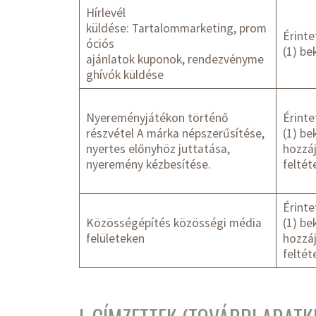
Hírlevél
küldése: Tartalommarketing, prom
Érinte
óciós
(1) be
ajánlatok kuponok, rendezvényme
ghívók küldése
Nyereményjátékon történő
Érinte
részvétel A márka népszerűsítése,
(1) be
nyertes előnyhöz juttatása,
hozzáj
nyeremény kézbesítése.
feltét
Érinte
Közösségépítés közösségi média
(1) be
felületeken
hozzáj
feltét