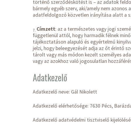
történő szerződéskötést is – az adatok feld
bármely egyéb szerv, aki/amely nem azonos az
adatfeldolgozó közvetlen irányítása alatt a
Címzett
: az a természetes vagy jogi szemé
7.
függetlenül attól, hogy harmadik félnek minő
tájékoztatáson alapuló és egyértelmű kinyilvá
jelzi, hogy beleegyezését adja az őt érintő 
tárolt vagy más módon kezelt személyes adat
vagy az azokhoz való jogosulatlan hozzáfér
Adatkezelő
Adatkezelő neve: Gál Nikolett
Adatkezelő elérhetősége: 7630 Pécs, Barázd
Adatkezelő adatvédelmi tisztviselő kijelölés