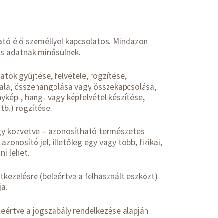
ató élő személlyel kapcsolatos. Mindazon
es adatnak minősülnek.
atok gyűjtése, felvétele, rögzítése,
tala, összehangolása vagy összekapcsolása,
kép-, hang- vagy képfelvétel készítése,
stb.) rögzítése.
gy közvetve – azonosítható természetes
onosító jel, illetőleg egy vagy több, fizikai,
ni lehet.
tkezelésre (beleértve a felhasznált eszközt)
ja.
leértve a jogszabály rendelkezése alapján