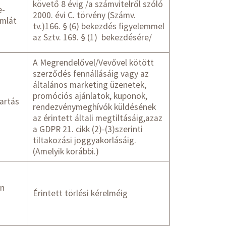
követő 8 évig /a számvitelről szóló
e-
2000. évi C. törvény (Számv.
ámlát
tv.)166. § (6) bekezdés figyelemmel
az Sztv. 169. § (1) bekezdésére/
A Megrendelővel/Vevővel kötött
szerződés fennállásáig vagy az
általános marketing üzenetek,
promóciós ajánlatok, kuponok,
artás
rendezvénymeghívók küldésének
az érintett általi megtiltásáig,azaz
a GDPR 21. cikk (2)-(3)szerinti
tiltakozási joggyakorlásáig.
(Amelyik korábbi.)
án
Érintett törlési kérelméig