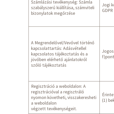
Számlázási tevékenység: Számla
Jogi k
szabályszerű kiállítása, számviteli
GDPR 6
bizonylatok megőrzése
A Megrendelővel/Vevővel történő
kapcsolattartás: Adásvétellel
Jogos 
kapcsolatos tájékoztatás és a
f)pont
jövőben elérhető ajánlatokról
szóló tájékoztatás
Regisztráció a weboldalon: A
regisztrációval a regisztráló
Érinte
nyomon követheti, visszakeresheti
(1) be
a weboldalon
végzett tevékenységeit.