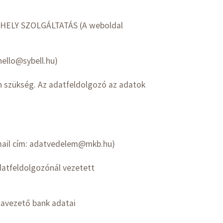
TÁRHELY SZOLGÁLTATÁS (A weboldal
 hello@sybell.hu)
n szükség. Az adatfeldolgozó az adatok
e-mail cím: adatvedelem@mkb.hu)
datfeldolgozónál vezetett
lavezető bank adatai