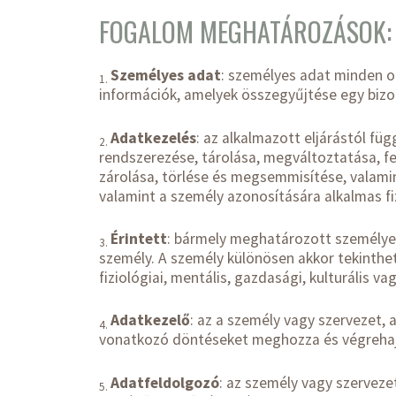
FOGALOM MEGHATÁROZÁSOK
Személyes adat
: személyes adat minden o
1.
információk, amelyek összegyűjtése egy biz
Adatkezelés
: az alkalmazott eljárástól fü
2.
rendszerezése, tárolása, megváltoztatása, f
zárolása, törlése és megsemmisítése, valami
valamint a személy azonosítására alkalmas fiz
Érintett
: bármely meghatározott személyes
3.
személy. A személy különösen akkor tekinthető
fiziológiai, mentális, gazdasági, kulturális 
Adatkezelő
: az a személy vagy szervezet, 
4.
vonatkozó döntéseket meghozza és végrehajtj
Adatfeldolgozó
: az személy vagy szerveze
5.