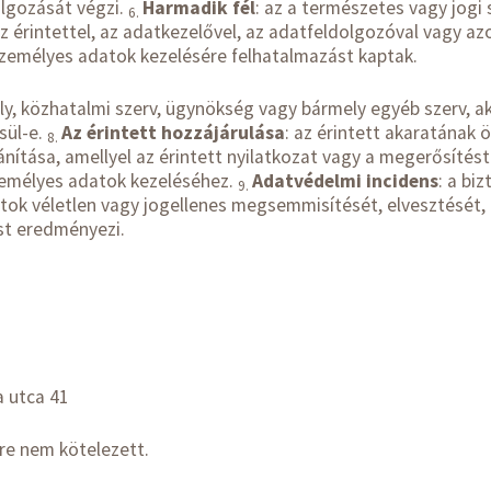
olgozását végzi.
Harmadik fél
: az a természetes vagy jogi
6.
 érintettel, az adatkezelővel, az adatfeldolgozóval vagy az
 személyes adatok kezelésére felhatalmazást kaptak.
ly, közhatalmi szerv, ügynökség vagy bármely egyéb szerv, ak
sül-e.
Az érintett hozzájárulása
: az érintett akaratának 
8.
nítása, amellyel az érintett nyilatkozat vagy a megerősítést 
személyes adatok kezeléséhez.
Adatvédelmi incidens
: a bi
9.
ok véletlen vagy jogellenes megsemmisítését, elvesztését, 
ést eredményezi.
a utca 41
ére nem kötelezett.