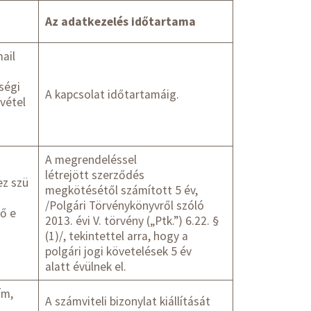
Az adatkezelés időtartama
mail
ségi
A kapcsolat időtartamáig.
lvétel
A megrendeléssel
létrejött szerződés
ez szü
megkötésétől számított 5 év,
/Polgári Törvénykönyvről szóló
ő e
2013. évi V. törvény („Ptk.”) 6.22. §
(1)/, tekintettel arra, hogy a
polgári jogi követelések 5 év
alatt évülnek el.
ím,
A számviteli bizonylat kiállítását