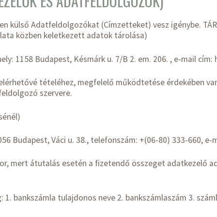
KEZELŐK ÉS ADATFELDOLGOZÓK)
ben külső Adatfeldolgozókat (Címzetteket) vesz igénybe. 
lata közben keletkezett adatok tárolása)
hely: 1158 Budapest, Késmárk u. 7/B 2. em. 206. , e-mail cím:
 elérhetővé tételéhez, megfelelő működtetése érdekében va
tfeldolgozó szervere.
sénél)
056 Budapest, Váci u. 38., telefonszám: +(06-80) 333-660, 
sor, mert átutalás esetén a fizetendő összeget adatkezelő a
g: 1. bankszámla tulajdonos neve 2. bankszámlaszám 3. szám