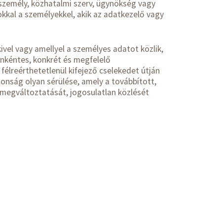
 személy, közhatalmi szerv, ügynökség vagy
okkal a személyekkel, akik az adatkezelő vagy
ivel vagy amellyel a személyes adatot közlik,
önkéntes, konkrét és megfelelő
félreérthetetlenül kifejező cselekedet útján
ztonság olyan sérülése, amely a továbbított,
megváltoztatását, jogosulatlan közlését