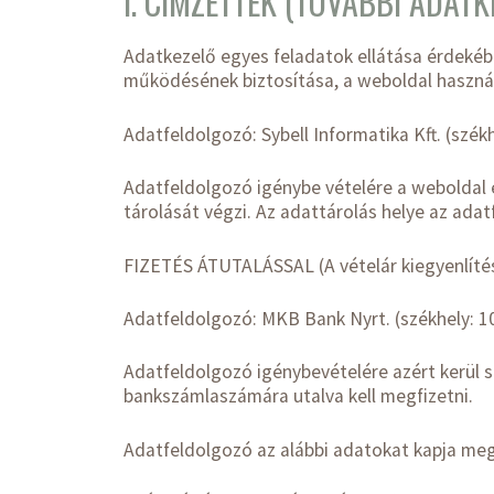
I. CÍMZETTEK (TOVÁBBI ADAT
Adatkezelő egyes feladatok ellátása érdeké
működésének biztosítása, a weboldal haszná
Adatfeldolgozó: Sybell Informatika Kft. (szék
Adatfeldolgozó igénybe vételére a weboldal
tárolását végzi. Az adattárolás helye az ada
FIZETÉS ÁTUTALÁSSAL (A vételár kiegyenlíté
Adatfeldolgozó: MKB Bank Nyrt. (székhely: 1
Adatfeldolgozó igénybevételére azért kerül 
bankszámlaszámára utalva kell megfizetni.
Adatfeldolgozó az alábbi adatokat kapja me