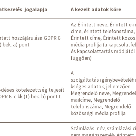
atkezelés
jogalapja
A kezelt adatok köre
Az Érintett neve, Érintett e-
címe, érintett telefonszáma,
ntett hozzájárulása GDPR 6.
Érintett címe, Érintett közös
) bek. a) pont.
média profilja (a kapcsolatfe
és kapcsolattartás módjától
függően)
A
szolgáltatás igénybevételéh
kséges adatok, jellemzően
déses kötelezettség teljesít
Megrendelő neve, Megrendel
PR 6. cikk (1) bek. b) pont.t.
mailcíme, Megrendelő
telefonszáma, Megrendelő
közösségi média profilja
Számlázási név, számlázási c
nem magánszemély érintett