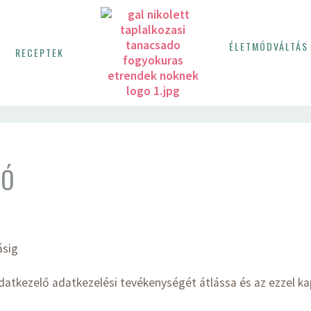
ÉLETMÓDVÁLTÁS 
K
RECEPTEK
TÓ
násig
Adatkezelő adatkezelési tevékenységét átlássa és az ezzel ka