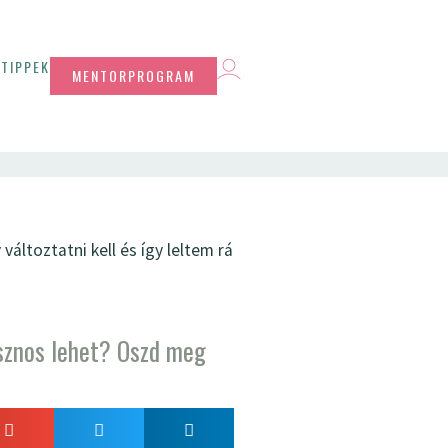
TIPPEK
MENTORPROGRAM
áltoztatni kell és így leltem rá
sznos lehet? Oszd meg