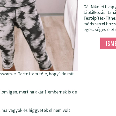
Gál Nikolett vag
táplálkozási ta
Testépítés-Fitne
módszerrel hozz
egészséges életm
ISM
szam-e. Tartottam tőle, hogy” de mit
alom igen, mert ha akár 1 embernek is de
l ma vagyok és higgyétek el nem volt