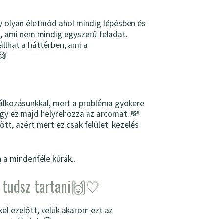
gy olyan életmód ahol mindig lépésben és
it, ami nem mindig egyszerű feladat.
lhat a háttérben, ami a
🧐
lálkozásunkkal, mert a probléma gyökere
gy ez majd helyrehozza az arcomat..💸
tt, azért mert ez csak felületi kezelés
a mindenféle kúrák..
 tudsz tartani🙌🤍
el ezelőtt, velük akarom ezt az