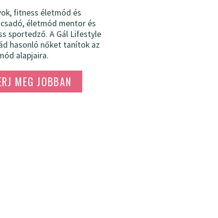
yok, fitness életmód és
nácsadó, életmód mentor és
ss sportedző. A Gál Lifestyle
ád hasonló nőket tanítok az
ód alapjaira.
ERJ MEG JOBBAN