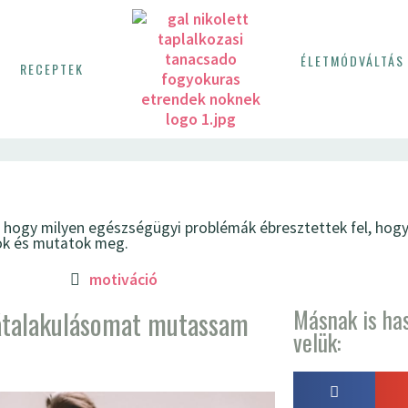
ÉLETMÓDVÁLTÁS 
K
RECEPTEK
hogy milyen egészségügyi problémák ébresztettek fel, hogy v
ok és mutatok meg.
motiváció
Másnak is ha
 átalakulásomat mutassam
velük: