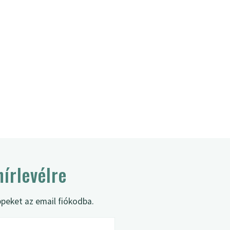
hírlevélre
ppeket az email fiókodba.