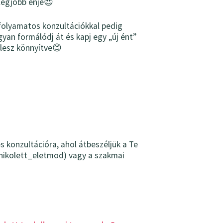
legjobb énje😍
folyamatos konzultációkkal pedig
yan formálódj át és kapj egy „új ént”
glesz könnyítve😊
 konzultációra, ahol átbeszéljük a Te
lnikolett_eletmod) vagy a szakmai