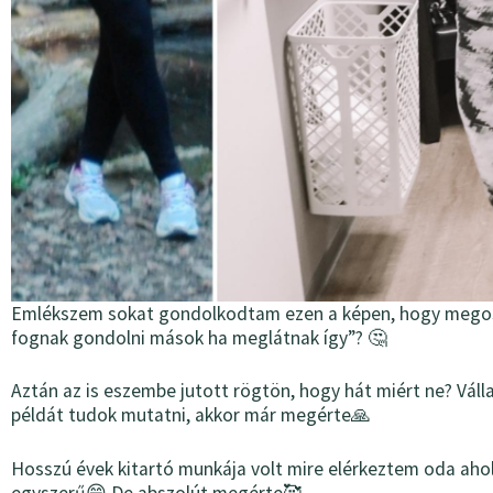
Emlékszem sokat gondolkodtam ezen a képen, hogy megos
fognak gondolni mások ha meglátnak így”? 🤔
Aztán az is eszembe jutott rögtön, hogy hát miért ne? Váll
példát tudok mutatni, akkor már megérte🙏
Hosszú évek kitartó munkája volt mire elérkeztem oda aho
egyszerű😄 De abszolút megérte🥰