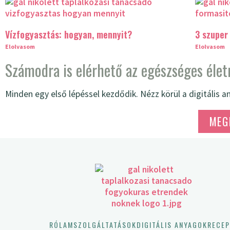
Vízfogyasztás: hogyan, mennyit?
3 szuper
Elolvasom
Elolvasom
Számodra is elérhető az egészséges éle
Minden egy első lépéssel kezdődik. Nézz körül a digitális 
MEG
RÓLAM
SZOLGÁLTATÁSOK
DIGITÁLIS ANYAGOK
RECEP