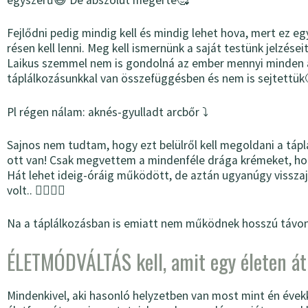
Fejlődni pedig mindig kell és mindig lehet hova, mert ez e
résen kell lenni. Meg kell ismernünk a saját testünk jelzése
Laikus szemmel nem is gondolná az ember mennyi minden ál
táplálkozásunkkal van összefüggésben és nem is sejtettük
Pl régen nálam: aknés-gyulladt arcbőr ⤵️
Sajnos nem tudtam, hogy ezt belülről kell megoldani a táp
ott van! Csak megvettem a mindenféle drága krémeket, ho
Hát lehet ideig-óráig működött, de aztán ugyanúgy visszajö
volt.. 🤷‍♀️🤦‍♀️
Na a táplálkozásban is emiatt nem működnek hosszú távon 
ÉLETMÓDVÁLTÁS kell, amit egy életen át
Mindenkivel, aki hasonló helyzetben van most mint én évekk