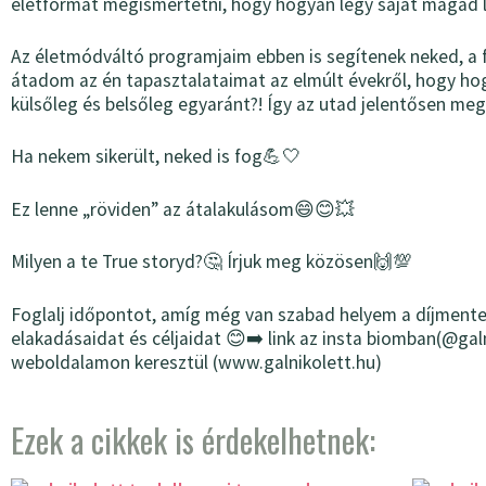
életformát megismertetni, hogy hogyan légy saját magad 
Az életmódváltó programjaim ebben is segítenek neked, a 
átadom az én tapasztalataimat az elmúlt évekről, hogy hog
külsőleg és belsőleg egyaránt?! Így az utad jelentősen me
Ha nekem sikerült, neked is fog💪🤍
Ez lenne „röviden” az átalakulásom😄😊💥
Milyen a te True storyd?🤔 Írjuk meg közösen🙌💯
Foglalj időpontot, amíg még van szabad helyem a díjmentes
elakadásaidat és céljaidat 😊➡️ link az insta biomban(@ga
weboldalamon keresztül (www.galnikolett.hu)
Ezek a cikkek is érdekelhetnek: