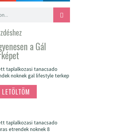
ezdéshez
ngyenesen a Gál
érképet
LETÖLTÖM