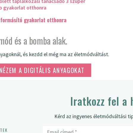
 formásító gyakorlat otthonra
tmód és a bomba alak.
anyagoknál, és kezdd el még ma az életmódváltást.
NÉZEM A DIGITÁLIS ANYAGOKAT
Iratkozz fel a 
Kérd az ingyenes életmódváltási ti
TEK