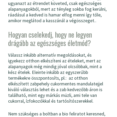
ugyanazt az étrendet követed, csak egészséges
alapanyagokból, mert az tényleg sokba fog kerülni,
ráadásul a kedved is hamar elfog menni így tőle,
amikor meglátod a kasszánál a végösszeget..
Hogyan cselekedj, hogy ne legyen
drágább az egészséges életmód?
Válassz inkább alternatív megoldásokat, és
igyekezz otthon elkészíteni az ételeket, mert az
alapanyagok még mindig jóval olcsóbbak, mint a
kész ételek. Eleinte inkább az egyszerűbb
termékekre összpontosíts, pl.: az otthon
elkészített zabpehely cukormentes mandulatejjel
kiváló választás lehet és a zab kedvezőbb áron is
található, mint egy márkás müzli, ami tele van
cukorral, ízfokozókkal és tartósítószerekkel.
Nem szükséges a boltban a bio feliratot keresned,