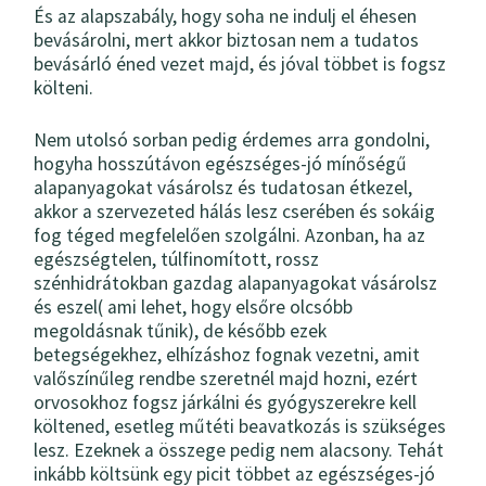
És az alapszabály, hogy soha ne indulj el éhesen
bevásárolni, mert akkor biztosan nem a tudatos
bevásárló éned vezet majd, és jóval többet is fogsz
költeni.
Nem utolsó sorban pedig érdemes arra gondolni,
hogyha hosszútávon egészséges-jó mínőségű
alapanyagokat vásárolsz és tudatosan étkezel,
akkor a szervezeted hálás lesz cserében és sokáig
fog téged megfelelően szolgálni. Azonban, ha az
egészségtelen, túlfinomított, rossz
szénhidrátokban gazdag alapanyagokat vásárolsz
és eszel( ami lehet, hogy elsőre olcsóbb
megoldásnak tűnik), de később ezek
betegségekhez, elhízáshoz fognak vezetni, amit
valőszínűleg rendbe szeretnél majd hozni, ezért
orvosokhoz fogsz járkálni és gyógyszerekre kell
költened, esetleg műtéti beavatkozás is szükséges
lesz. Ezeknek a összege pedig nem alacsony. Tehát
inkább költsünk egy picit többet az egészséges-jó