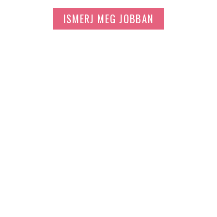
ISMERJ MEG JOBBAN
Számodra is elérhető az
egészséges életmód és a
bomba alak.
Minden egy első lépéssel kezdődik. Nézz körül a
digitális anyagoknál, és kezdd el még ma az
életmódváltást.