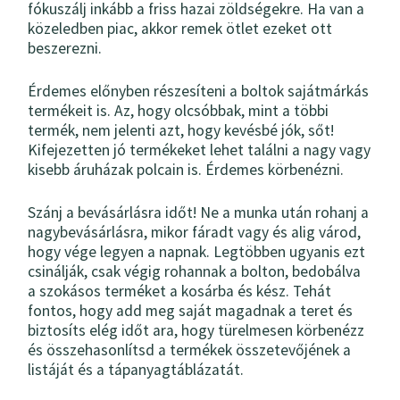
fókuszálj inkább a friss hazai zöldségekre. Ha van a
közeledben piac, akkor remek ötlet ezeket ott
beszerezni.
Érdemes előnyben részesíteni a boltok sajátmárkás
termékeit is. Az, hogy olcsóbbak, mint a többi
termék, nem jelenti azt, hogy kevésbé jók, sőt!
Kifejezetten jó termékeket lehet találni a nagy vagy
kisebb áruházak polcain is. Érdemes körbenézni.
Szánj a bevásárlásra időt! Ne a munka után rohanj a
nagybevásárlásra, mikor fáradt vagy és alig várod,
hogy vége legyen a napnak. Legtöbben ugyanis ezt
csinálják, csak végig rohannak a bolton, bedobálva
a szokásos terméket a kosárba és kész. Tehát
fontos, hogy add meg saját magadnak a teret és
biztosíts elég időt ara, hogy türelmesen körbenézz
és összehasonlítsd a termékek összetevőjének a
listáját és a tápanyagtáblázatát.