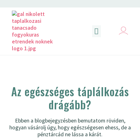
DIGITÁLIS ANYAGOK
ÉLETMÓDVÁLTÁS TIPPEK
Az egészséges táplálkozás
drágább?
Ebben a blogbejegyzésben bemutatom röviden,
hogyan vásárolj úgy, hogy egészségesen ehess, de a
pénztárcád ne lássa a kárát.